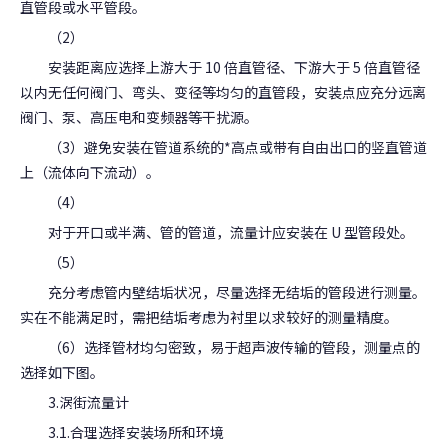
直管段或水平管段。
（2）
安装距离应选择上游大于 10 倍直管径、下游大于 5 倍直管径
以内无任何阀门、弯头、变径等均匀的直管段，安装点应充分远离
阀门、泵、高压电和变频器等干扰源。
（3）避免安装在管道系统的*高点或带有自由出口的竖直管道
上（流体向下流动）。
（4）
对于开口或半满、管的管道，流量计应安装在 U 型管段处。
（5）
充分考虑管内壁结垢状况，尽量选择无结垢的管段进行测量。
实在不能满足时，需把结垢考虑为衬里以求较好的测量精度。
（6）选择管材均匀密致，易于超声波传输的管段，测量点的
选择如下图。
3.涡街流量计
3.1.合理选择安装场所和环境