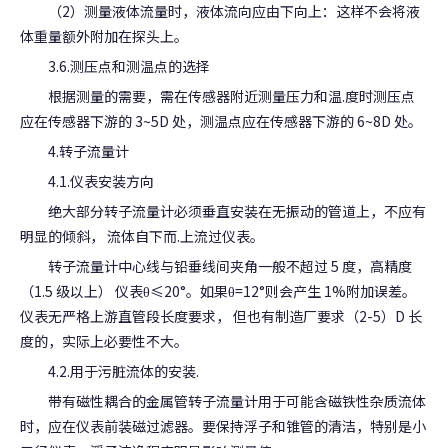
（2）测量液体流量时，液体流向应由下向上：这样不会将液
体重量额外附加在探头上。
3.6.测压点和测温点的选择
根据测量的需要，需在传感器附近测量压力和温.度时测压点
应在传感器下游的 3~5D 处，测温点应在传感器下游的 6~8D 处。
4.转子流量计
4.1.仪表安装方向
绝大部分转子流量计必须垂直安装在无振动的管道上，不应有
明显的倾斜， 流体自下而.上流过仪表。
转子流量计中心线与铅垂线间夹角一般不超过 5 度，高精度
（1.5 级以上） 仪表θ≤20°。如果θ=12°则会产生 1%附加误差。
仪表无严格上游直管段长度要求， 但也有制造厂要求（2-5）D 长
度的，实际上必要性不大。
4.2.用于污脏流体的安装.
带有磁性耦合的金属管转子流量计用于可能含磁铁性杂质流体
时，应在仪表前装磁过滤器。要保持浮子和锥管的清洁，特别是小