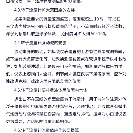
口径仪表，浮子洁净程度明显影响测量值。
4.3.转子流量计扩大范围度的安装
如果测量要求的流量范围度宽，范围度超过 10 时，可以在一
台仪表内放两只不同形状和重量的浮子，小流量时取轻浮子读数，
浮子到顶部后取重浮子读数， 范围度可扩大到 50~100。
4.4.转子流量计脉动流的安装
流动本身的脉动，如拟装仪表位置的上游有往复泵或调节阀，
或下游有大负荷变化等，应改换测量位置或在管道系统予以补救改
进，如加装缓冲罐；若是仪表自身的振荡，如测量时气体压力过
低，仪表上游阀门未全开，调节阀未装在仪表下游等原因，应针对
性改进克服，或改选用有阻尼装置的仪表。
4.5.转子流量计要排尽液体用仪表内气体
进出口不在直线的角型金属转子流量计，用于液体时注意外传
浮子位移的引申套管内是否残留空气，必须排尽；若液体含有微小
气泡流动时极易积聚在套管内，更应定时排气。这点对小口径仪表
更为重要，否则影响流量示值明显。
4.6.转子流量计流量值应作必要换算