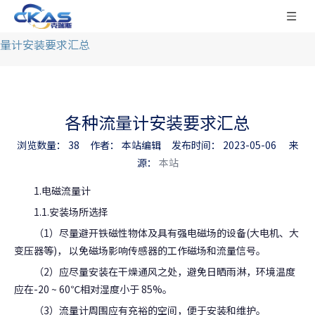
当前所在位置:
网站首页
/
新闻动态
/
行业新闻
/
各种流
量计安装要求汇总
各种流量计安装要求汇总
浏览数量：
38
作者： 本站编辑 发布时间： 2023-05-06 来
源：
本站
["facebook","twitter","line","wechat","linkedin","pinterest",
1.电磁流量计
1.1.安装场所选择
（1）尽量避开铁磁性物体及具有强电磁场的设备(大电机、大
变压器等)， 以免磁场影响传感器的工作磁场和流量信号。
（2）应尽量安装在干燥通风之处，避免日晒雨淋，环境温度
应在-20 ~ 60℃相对湿度小于 85%。
（3）流量计周围应有充裕的空间，便于安装和维护。