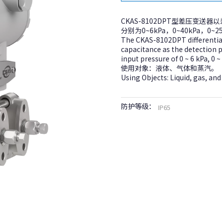
CKAS-8102DPT型差压变
分别为0~6kPa，0~40kPa，0~2
The CKAS-8102DPT differential
capacitance as the detection p
input pressure of 0 ~ 6 kPa, 0 ~
使用对象：液体、气体和蒸汽。
Using Objects: Liquid, gas, an
防护等级：
IP65