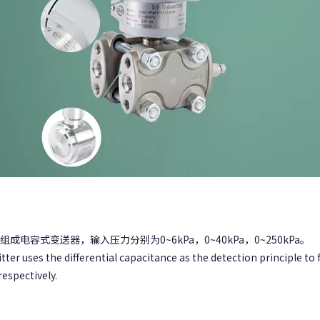
成电容式变送器，输入压力分别为0~6kPa，0~40kPa，0~250kPa。
er uses the differential capacitance as the detection principle to 
respectively.