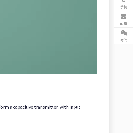
手机
邮箱
微信
form a capacitive transmitter, with input