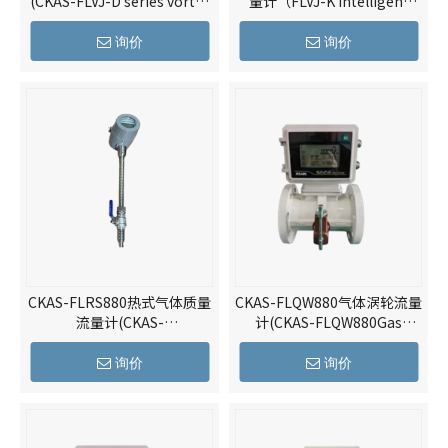
(CKAS-FLVJ-D series vortex
量计（FLVJ-K Intelligent
flowmeter)
Digital Vortex Flowmeter）
询价
询价
CKAS-FLRS880热式气体质量
CKAS-FLQW880气体涡轮流量
流量计(CKAS-
计(CKAS-FLQW880Gas
FLRS880Thermal gas mass
Turbine Flowmeter)
flowmeter)
询价
询价