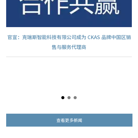
官宣：克瑞斯智能科技有限公司成为 CKAS 品牌中国区销
售与服务代理商
处理
来
便
及
选取
工
应该
淋
街流
充
。根
（
精度
吸
行，
必须
（
查看更多新闻