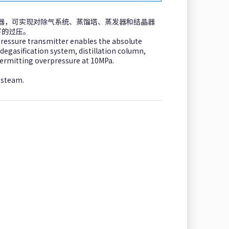
力变送器，可实现对除气系统、蒸馏塔、蒸发器和结晶器
下的过压。
essure transmitter enables the absolute
egasification system, distillation column,
 permitting overpressure at 10MPa.
d steam.