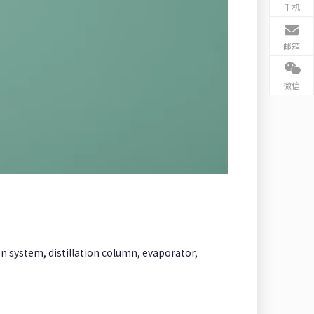
手机
邮箱
微信
 system, distillation column, evaporator,