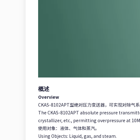
概述
Overview
CKAS-8102APT型绝对压力变送器，可实现对除
The CKAS-8102APT absolute pressure transmitter
crystallizer, etc., permitting overpressure at 10M
使用对象：液体、气体和蒸汽。
Using Objects: Liquid, gas, and steam.